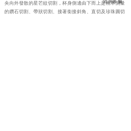
洽詢客服
央向外發散的星芒紋切割，杯身側邊由下而上是精準測量
的鑽石切割、帶狀切割、接著銜接斜角、直切及珍珠圓切
割，不同技法施作兼顧視覺平衡美感及飲用時的握杯手
感，備增品飲樂趣，無怪乎成為諸多品牌粉絲指定入手款
式。
尊為法國皇室指定使用水晶品牌，Saint-Louis在眾多國家
級重要宴席中均選用Tommy做為品飲器皿，連凡爾賽宮最
為人所知的鏡廳 (the Galerie des Glaces in Versailles)
都曾映上Tommy華麗的光影與清脆繞耳的舉杯歡愉。
規格
聯絡客服