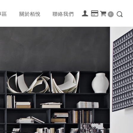
專區
關於栢悅
聯絡我們
0