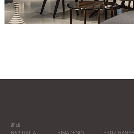
高雄
B&B ITALIA
RIMADESIO
FRITZ HANS