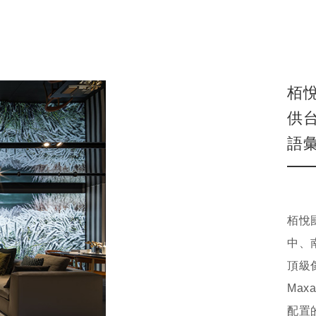
栢
供
語
栢悅
中、
頂級
Max
配置的