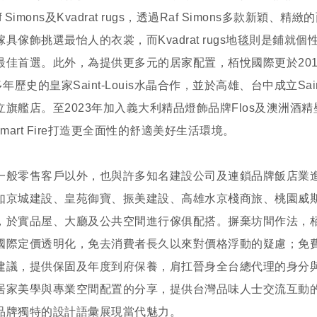
f Simons及Kvadrat rugs，透過Raf Simons多款新穎、
傢具傢飾挑選最怡人的衣裳，而Kvadrat rugs地毯則是鋪就個
最佳首選。此外，為提供更多元的居家配置，栢悅國際更於201
多年歷史的皇家Saint-Louis水晶合作，並於高雄、台中成立Saint
立旗艦店。至2023年加入義大利精品燈飾品牌Flos及澳洲酒
Smart Fire打造更全面性的舒適美好生活環境。
一般零售客戶以外，也與許多知名建設公司及連鎖品牌飯店業
如京城建設、皇苑御寶、振美建設、高雄水京棧商旅、桃園威
，於實品屋、大廳及公共空間進行傢俱配搭。摒棄坊間作法，
國際定價透明化，免去消費者長久以來對價格浮動的疑慮；免
建議，提供保固及年度到府保養，肩扛晉身全台總代理的身分
居家美學與專業空間配置的分享，提供台灣品味人士交流互動
品牌獨特的設計語彙展現當代魅力。