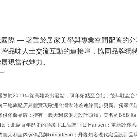
悅國際 — 著重於居家美學與專業空間配置的
台灣品味人士交流互動的連接埠，協同品牌獨
彙展現當代魅力。
國際於2013年從高雄為出發點，隔年拓點至台北，後年駐點台
南三地旗艦店具體實現歐洲台灣零時差連線同步更新。獨家代
傢俱傢飾品牌：擁有「義大利傢俱之設計頭腦」美名的B&B Ital
alto；北歐百年歷史的頂級手工品牌Fritz Hansen；重新詮
義大利室內傢俱品牌Rimadesio；丹麥知名現代織品設計品牌Kv