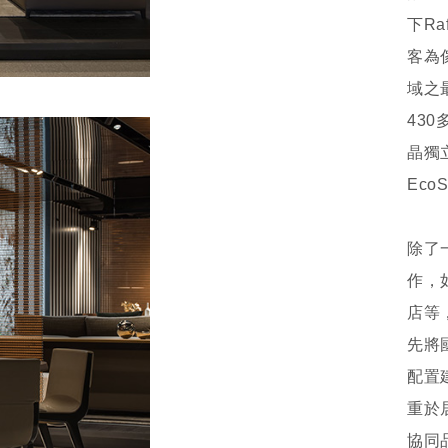
下Ra
客為
域之
430
晶獨
Eco
除了
作，
店等
先將
配置
重於
協同