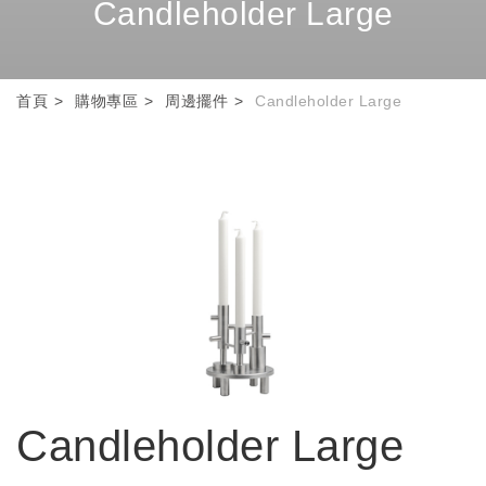
Candleholder Large
首頁
購物專區
周邊擺件
Candleholder Large
Candleholder Large