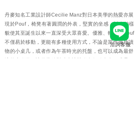
丹麥知名工業設計師Cecilie Manz對日本美學的熱愛亦展
現於Pouf，
椅凳有著圓潤的外表，堅實的坐感，討喜的樣
貌使其至誕生以來一直深受大眾喜愛。優雅、輕巧的Pouf
不僅易於移動，更能有多種使用方式，不論是當作擺放讀
洽詢客服
物的小桌几，或者作為午茶時光的托盤，也可以成為最舒
適的小腳凳，讓日常放鬆時光讓雙腳有個歇息處，或是三
五好友小聚時，需要增添座位，小巧的 Pouf 都能派上用
場。
規格
聯絡客服