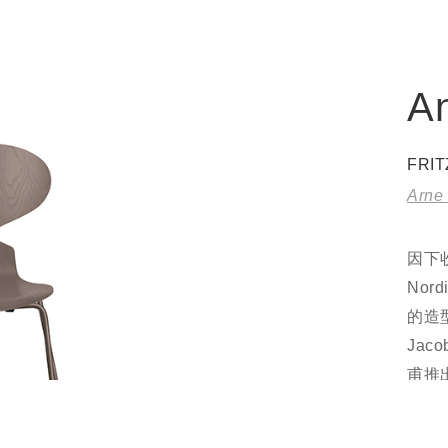
A
FRI
Arne
因下收
No
的造型
Ja
甫推出
柱是