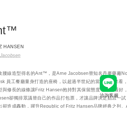
nt™
TZ HANSEN
 Jacobsen
腰線造型得名的Ant™，是Arne Jacobsen替知名丹麥藥廠No
rdisk 員工餐廳量身打造的座椅，以超過半世紀的當時眼光來看，
與修長的線條讓Fritz Hansen抱持對其保留態度，不甚看好，
洽詢客服
cobsen卻獨排眾議替自己的作品打包票，才讓品牌決定姑且一
卻造成轟動，躍升Republic of Fritz Hansen品牌經典之列。
Arne Jacobsen最初的極簡發想，後發展出四腳版本滿足多