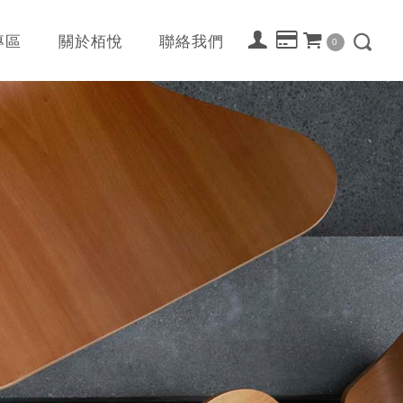
專區
關於栢悅
聯絡我們
0