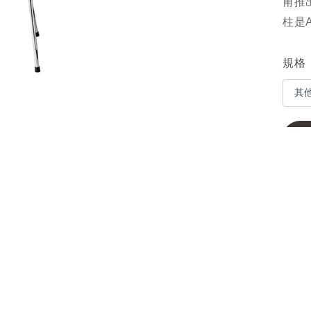
甫推出
柱是
規格