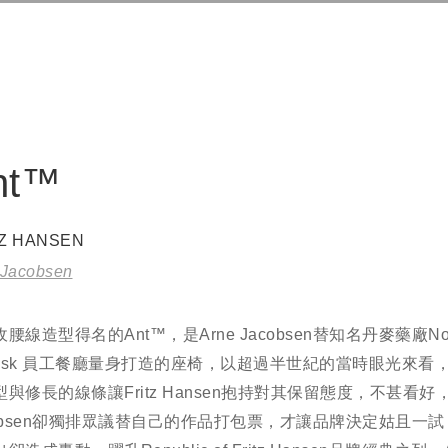
nt™
TZ HANSEN
 Jacobsen
腰線造型得名的Ant™，是Arne Jacobsen替知名丹麥藥廠No
rdisk 員工餐廳量身打造的座椅，以超過半世紀的當時眼光來看，
與修長的線條讓Fritz Hansen抱持對其保留態度，不甚看好，
cobsen卻獨排眾議替自己的作品打包票，才讓品牌決定姑且一