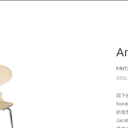
A
FRI
Arne
因下收
No
的造型
Ja