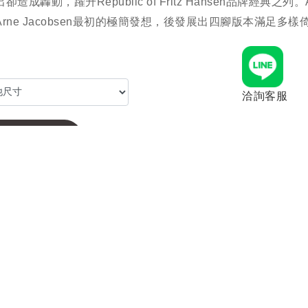
卻造成轟動，躍升Republic of Fritz Hansen品牌經典之列。
Arne Jacobsen最初的極簡發想，後發展出四腳版本滿足多
洽詢客服
聯絡客服