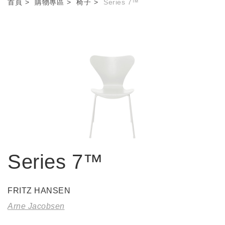
首頁
購物專區
椅子
Series 7™
Series 7™
FRITZ HANSEN
Arne Jacobsen