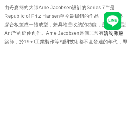
由丹麥簡約大師Arne Jacobsen設計的Series 7™是
Republic of Fritz Hansen至今最暢銷的作品，運用熱壓
膠合板製成一體成型，兼具堆疊收納的功能，是有機造型
Ant™的延伸創作。Arne Jacobsen是個非常有遠見的建
洽詢客服
築師，於1950工業製作等相關技術都不甚發達的年代，即
投注大量心力在研發熱塑膠合板的製作技術，與Fritz
Hansen聯手製造出一系列膾炙人口的作品。
規格
聯絡客服