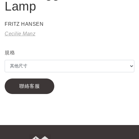
Lamp
FRITZ HANSEN
Cecilie Manz
規格
聯絡客服