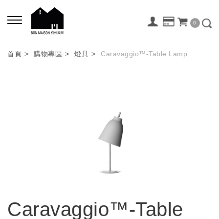
0
首頁
購物專區
燈具
Caravaggio™-Table Lamp
Caravaggio™-Table