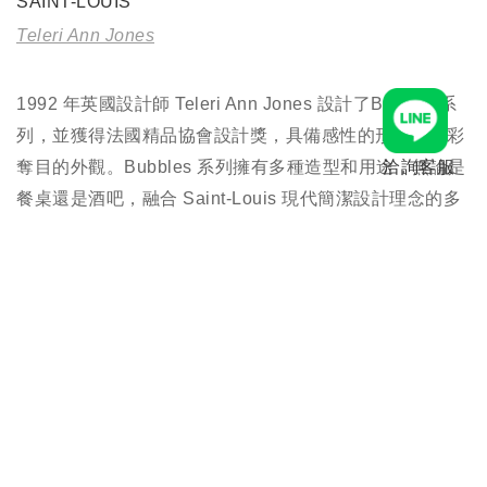
SAINT-LOUIS
Teleri Ann Jones
1992 年英國設計師 Teleri Ann Jones 設計了Bubbles系
列，並獲得法國精品協會設計獎，具備感性的形狀和光彩
奪目的外觀。Bubbles 系列擁有多種造型和用途，無論是
洽詢客服
餐桌還是酒吧，融合 Saint-Louis 現代簡潔設計理念的多
彩，全系列均能成爲未來的經典。這件當代的原創作品，
以其夢幻般的裝飾效果，成爲傳統設計中，裝盛氣泡飲料
水晶製品的創新典範。
規格
聯絡客服