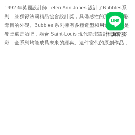
1992 年英國設計師 Teleri Ann Jones 設計了Bubbles系
列，並獲得法國精品協會設計獎，具備感性的形狀和光彩
奪目的外觀。Bubbles 系列擁有多種造型和用途，無論是
餐桌還是酒吧，融合 Saint-Louis 現代簡潔設計理念的多
洽詢客服
彩，全系列均能成爲未來的經典。這件當代的原創作品，
以其夢幻般的裝飾效果，成爲傳統設計中，裝盛氣泡飲料
水晶製品的創新典範。
規格
聯絡客服