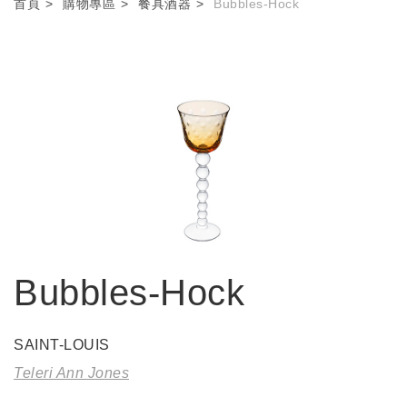
首頁
購物專區
餐具酒器
Bubbles-Hock
Bubbles-Hock
SAINT-LOUIS
Teleri Ann Jones