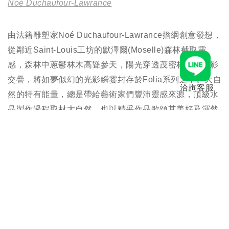
Noé Duchaufour-Lawrance
由法籍雕塑家Noé Duchaufour-Lawrance擔綱創意發想，
從鄰近Saint-Louis工坊的默澤爾(Moselle)森林截取靈
感，森林中蔥鬱林木高聳參天，陽光穿透茂密林間的光影
交疊，將如夢似幻的光影瞬霎封存於Folia系列之中。大自
洽詢客服
然的特有能量，總是帶給藝術家們豐沛靈感來源，頂級水
晶製作過程取材大自然，也以精采作品歌頌其美好及渾然
天成，前後歷時兩年的蘊釀創作，Folia以剔透水晶綴以葉
形斜角切割工法，由底部順著杯緣弧度逐漸發散，折射映
照出另一片迷人風景。
規格