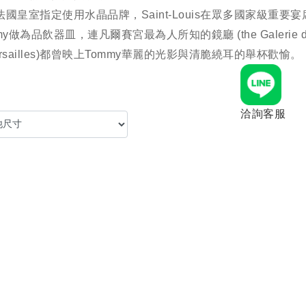
法國皇室指定使用水晶品牌，Saint-Louis在眾多國家級重要
my做為品飲器皿，連凡爾賽宮最為人所知的鏡廳 (the Galerie des
Versailles)都曾映上Tommy華麗的光影與清脆繞耳的舉杯歡愉。
洽詢客服
聯絡客服