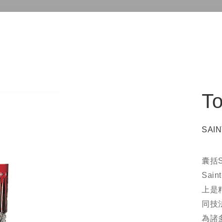
T
SAIN
囊括S
Sa
上是
同技
為諸