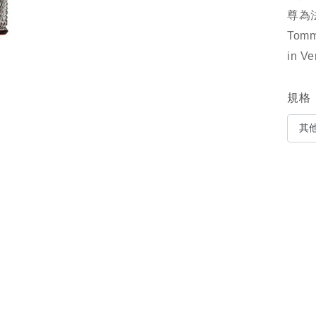
尊為
Tom
in 
規格