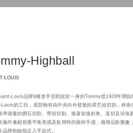
ommy-Highball
T-LOUIS
aint-Louis品牌6種拿手切割紋於一身的Tommy從1928年開
int-Louis的工坊，底部飾有由中央向外發散的星芒紋切割，杯
精準測量的鑽石切割、帶狀切割、接著銜接斜角、直切及珍珠
法施作兼顧視覺平衡美感及飲用時的握杯手感，備增品飲樂趣
多品牌粉絲指定入手款式。