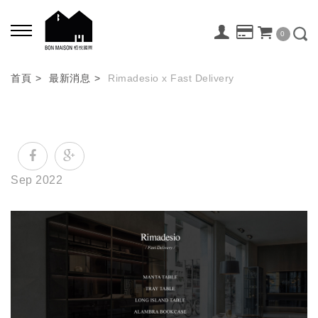
0
首頁
最新消息
Rimadesio x Fast Delivery
Sep 2022