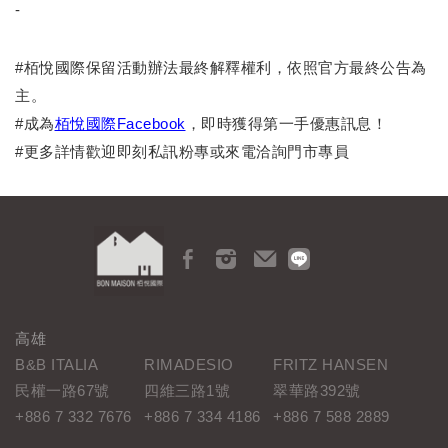
-
#栢悅國際保留活動辦法最終解釋權利，依照官方最終公告為
主。
#成為
栢悅國際Facebook
，即時獲得第一手優惠訊息！
#更多詳情歡迎即刻私訊粉專或來電洽詢門市專員
高雄
B&B ITALIA
RIMADESIO
FRITZ HANSEN
民權一路67號
四維三路1號
翠華路392號
+886 7 332 7676
+886 7 334 4186
+886 7 588 2889