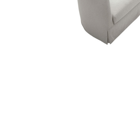
Product Color 產品顏色
and more...