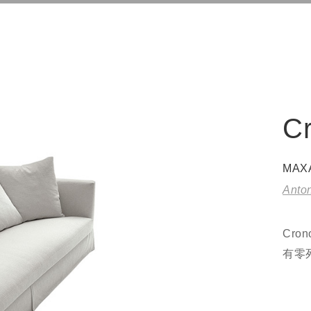
C
MAX
Anton
Cr
有零