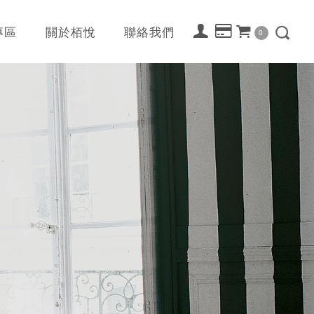
專區
關於栢悅
聯絡我們
0