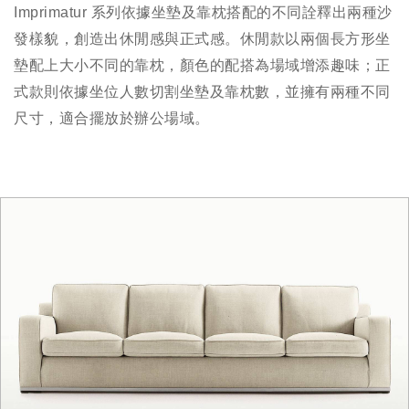
Imprimatur 系列依據坐墊及靠枕搭配的不同詮釋出兩種沙
發樣貌，創造出休閒感與正式感。休閒款以兩個長方形坐
墊配上大小不同的靠枕，顏色的配搭為場域增添趣味；正
式款則依據坐位人數切割坐墊及靠枕數，並擁有兩種不同
尺寸，適合擺放於辦公場域。