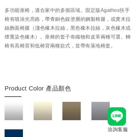
多功能座椅，適合家中的多個區域。固定版Agathos扶手
椅有噴涂光亮鉻，帶青銅色鎳塗層的鋼製椅腿，或實木拉
絲飾面椅腿（淺色橡木拉絲，黑色橡木拉絲，灰色橡木或
煙熏染色橡木）。座椅的套子有織物和皮革兩種可選。轉
椅有高椅背和低椅背兩種款式，並帶有落地椅套。
Product Color 產品顏色
洽詢客服