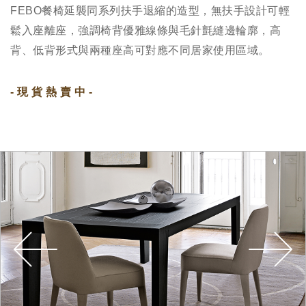
FEBO餐椅延襲同系列扶手退縮的造型，無扶手設計可輕
鬆入座離座，強調椅背優雅線條與毛針氈縫邊輪廓，高
背、低背形式與兩種座高可對應不同居家使用區域。
- 現 貨 熱 賣 中 -