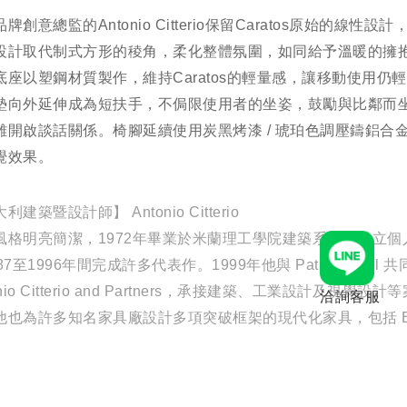
牌創意總監的Antonio Citterio保留Caratos原始的線性設
設計取代制式方形的稜角，柔化整體氛圍，如同給予溫暖的擁
底座以塑鋼材質製作，維持Caratos的輕量感，讓移動使用仍
墊向外延伸成為短扶手，不侷限使用者的坐姿，鼓勵與比鄰而
離開啟談話關係。椅腳延續使用炭黑烤漆 / 琥珀色調壓鑄鋁合
覺效果。
利建築暨設計師】 Antonio Citterio
風格明亮簡潔，1972年畢業於米蘭理工學院建築系，即設立個
87至1996年間完成許多代表作。1999年他與 Patricia Viel 
onio Citterio and Partners，承接建築、工業設計及視覺設
洽詢客服
他也為許多知名家具廠設計多項突破框架的現代化家具，包括 B
ia、Maxalto、Flexform、Poliform、Cassina、Flos、Guzzini、
tell、Vitra 等。他的作品受紐約現代美術館 MOMA 與法國巴
r Georges Pompidou 收藏，並獲得 Compasso d’Oro 的殊榮