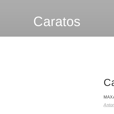
Caratos
Ca
MAX
Anton