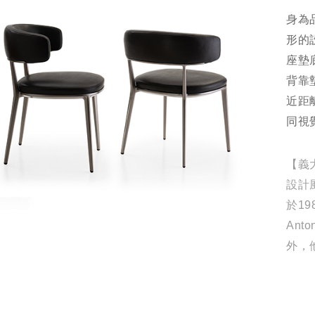
身為品
形的
座墊
背靠
近距
同視
【義大
設計
於19
Ant
外，
Ital
Kar
Cent