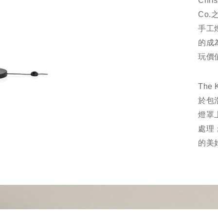
Chr
Co.
手工
的成
玩
The
於包
燈罩上
處理
的美