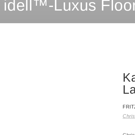
 idell™-Luxus Flo
Ka
L
FRI
Chris