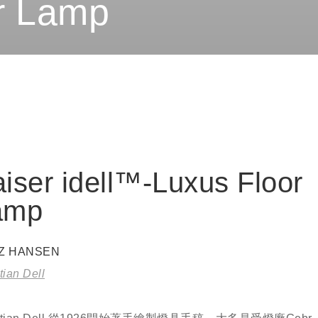
or Lamp
iser idell™-Luxus Floor
amp
TZ HANSEN
tian Dell