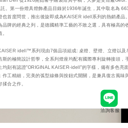
istian Dell 從1926開始著手繪製燈具手稿，大多是受燈廠Gebr. Ka
之託。第一份燈具燈飾產品目錄於1936年誕生，其中取名為 6631
燈也首度問世，推出後旋即成為KAISER idell系列的熱銷產
為品牌的經典之列，是德國精準工藝的不敗之選，具有極高的
價值。
 KAISER idell™系列現由7個品項組成: 桌燈、壁燈、立燈以
浩斯的極簡設計哲學，全系列燈座均配有國際專利旋轉接頭，
均刻有認證”ORIGINAL KAISER-idell”的字樣，備有多色
；作工精細，完美的弧型線條與按鈕式開關，是兼具復古風味
好揉合之作。
洽詢客服