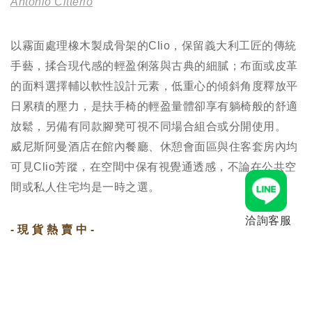
Antonio Citterio
以霧面處理橡木製成骨架的Clio，保留義大利工匠的傳統
手藝，揉合現代感的輕盈俐落與古典的細膩；布面或皮革
的面料選擇輔以軟性設計元素，低重心的傾斜角度釋放平
日累積的壓力，是扶手椅的輕盈量體卻享有躺椅般的舒適
放鬆，另備有同款腳凳可視不同場合組合或分開使用。
威尼斯阿曼酒店在館內餐廳、休憩會面區與住客套房內均
可見Clio芳蹤，在空間中保有視覺通透感，不論在公共空
間或私人住宅均是一時之選。
洽詢客服
- 現 貨 熱 賣 中 -