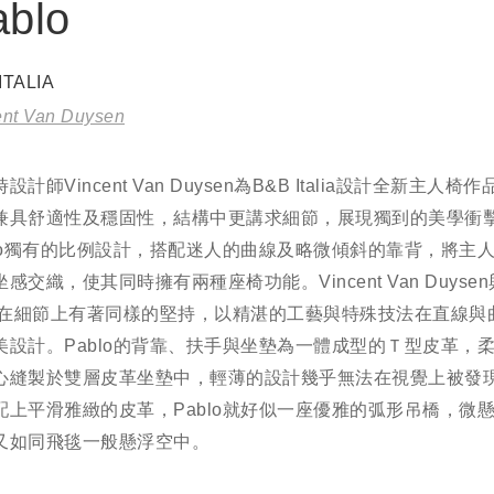
ablo
ITALIA
ent Van Duysen
設計師Vincent Van Duysen為B&B Italia設計全新主人椅作品 
兼具舒適性及穩固性，結構中更講求細節，展現獨到的美學衝
blo獨有的比例設計，搭配迷人的曲線及略微傾斜的靠背，將主
感交織，使其同時擁有兩種座椅功能。Vincent Van Duysen
alia在細節上有著同樣的堅持，以精湛的工藝與特殊技法在直線
美設計。Pablo的背靠、扶手與坐墊為一體成型的Ｔ型皮革，
心縫製於雙層皮革坐墊中，輕薄的設計幾乎無法在視覺上被發
配上平滑雅緻的皮革，Pablo就好似一座優雅的弧形吊橋，微
又如同飛毯一般懸浮空中。