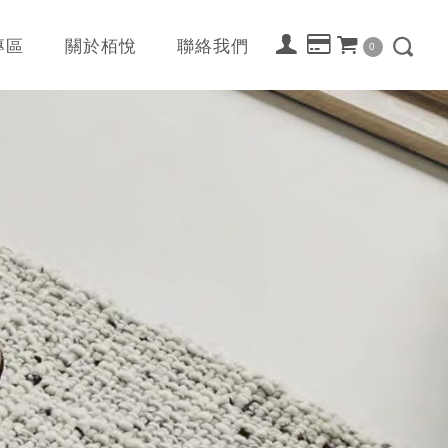
專區
關於栢悅
聯絡我們
0