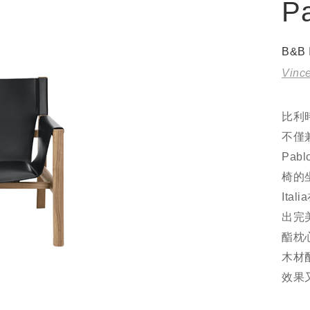
P
B&B 
Vinc
比利時
不僅
Pa
椅的坐
It
出完
酯枕
木材
效果