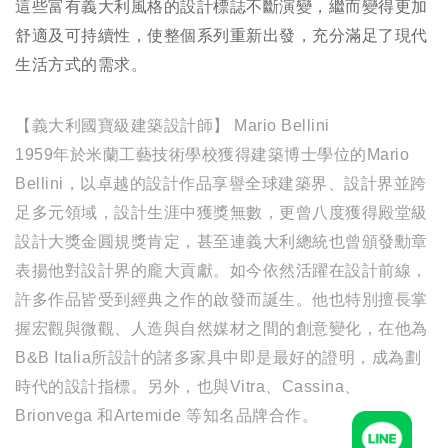
這些富有義大利風格的設計標誌不斷演變，繼而變得更加
舒適及可持續性，使整個系列重新出發，充分滿足了現代
生活方式的需求。
【義大利國寶級建築設計師】 Mario Bellini
1959年於米蘭工藝技術學校獲得建築博士學位的Mario
Bellini，以卓越的設計作品享譽全球建築界、設計界並跨
足多元領域，設計生涯中獲獎無數，更曾八度獲得殿堂級
設計大獎金圓規獎肯定，甚至連義大利總統也曾頒發勳章
表揚他對設計界的龐大貢獻。如今依然活躍在設計前線，
許多作品皆受到經典之作的啟發而誕生。他也特別擅長掌
握宏觀與微觀、人造與自然媒材之間的創意變化，在他為
B&B Italia所設計的諸多家具中即是最好的證明，成為劃
時代的設計指標。另外，也與Vitra、Cassina、
Brionvega 和Artemide 等知名品牌合作。