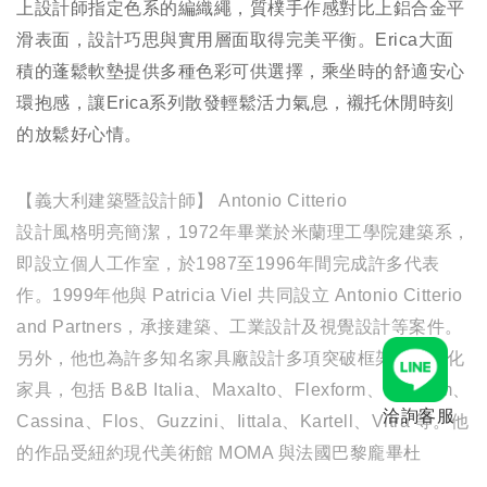
上設計師指定色系的編織繩，質樸手作感對比上鋁合金平
滑表面，設計巧思與實用層面取得完美平衡。Erica大面
積的蓬鬆軟墊提供多種色彩可供選擇，乘坐時的舒適安心
環抱感，讓Erica系列散發輕鬆活力氣息，襯托休閒時刻
的放鬆好心情。
【義大利建築暨設計師】 Antonio Citterio
設計風格明亮簡潔，1972年畢業於米蘭理工學院建築系，
即設立個人工作室，於1987至1996年間完成許多代表
作。1999年他與 Patricia Viel 共同設立 Antonio Citterio
and Partners，承接建築、工業設計及視覺設計等案件。
另外，他也為許多知名家具廠設計多項突破框架的現代化
家具，包括 B&B Italia、Maxalto、Flexform、Poliform、
洽詢客服
Cassina、Flos、Guzzini、Iittala、Kartell、Vitra 等。他
的作品受紐約現代美術館 MOMA 與法國巴黎龐畢杜
Centr Georges Pompidou 收藏，並獲得 Compasso