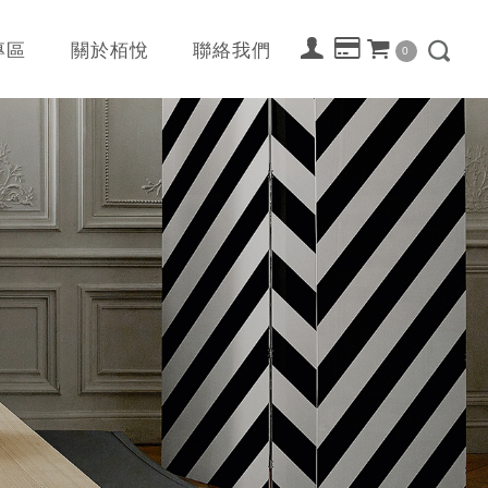
專區
關於栢悅
聯絡我們
0