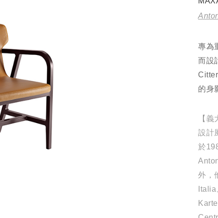
MAX
Anton
專為
而設
Cit
的身
【義大
設計
於19
Ant
外，
Ital
Kar
Cent