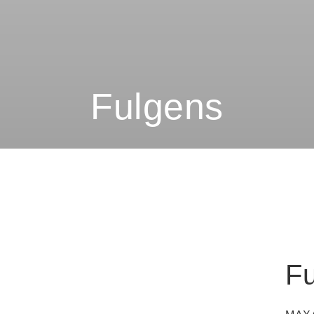
Fulgens
F