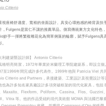
ALTO
io Citterio
重視座椅舒適度、寬裕的坐面設計、具安心環抱感的椅背及扶
計，Fulgens是當仁不讓的推薦單品。側寫傳統東方文化特色，An
terio妙手一揮將繁複雕花化為簡單俐落的輪廓，賦予Fulgens
影。
利建築暨設計師】 Antonio Citterio
風格明亮簡潔，1972年畢業於米蘭理工學院建築系，即設立個
87至1996年間完成許多代表作。1999年他與 Patricia Viel 
onio Citterio and Partners，承接建築、工業設計及視覺設
他也為許多知名家具廠設計多項突破框架的現代化家具，包括 B
ia、Maxalto、Flexform、Poliform、Cassina、Flos、Guzzini、
tell、Vitra 等。他的作品受紐約現代美術館 MOMA 與法國巴
r Georges Pompidou 收藏，並獲得 Compasso d’Oro 的殊榮