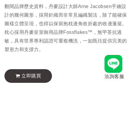
翻閱品牌歷史資料，丹麥設計大師Arne Jacobsen手繪設
計的幾何圖形，採用針織而非常見編織製法，除了能確保
圖樣立體呈現，也得以保留抱枕邊角收折處的收邊蓬挺。
枕心採用丹麥皇室御用品牌Fossflakes™，無甲荃抗過
敏，具有世界專利認證可重複機洗，一如既往提供完美的
塑形力和支撐力。
立即購買
洽詢客服