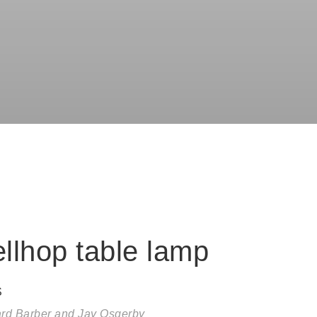
llhop table lamp
S
rd Barber and Jay Osgerby