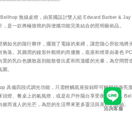
 Bellhop 無線桌燈，由英國設計雙人組 Edward Barber & Jay 
計，是一款將極致簡約與便攜功能完美結合的照明藝術品。
燈猶如光的隨行夥伴，擺脫了電線的束縛，讓您隨心所欲地將
何角落。其圓潤的鐘形外觀簡約而優雅，底座和燈罩由著色 PC
內置的乳白色擴散器則能散發出柔和而溫暖的光暈，為空間營
氛圍。
llhop 具備四段式調光功能，只需輕觸底座按鈕即可輕鬆切換亮
床頭燈、餐桌上的氣氛燈，或是在戶外陽台享受夜晚時光，Bellh
內斂而迷人的光芒，為您的生活帶來更多靈活與美好的體驗。
洽詢客服