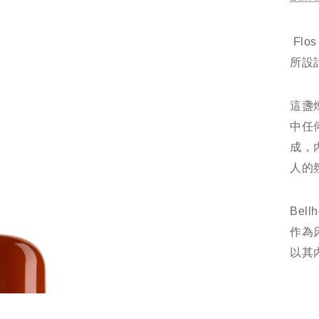
Flos
所設
這盞
中任
成，
人的
Be
作為
以其