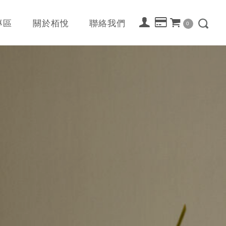
專區
關於栢悅
聯絡我們
0