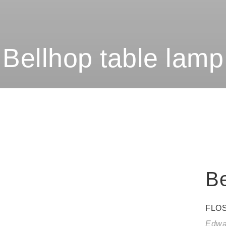
Bellhop table lamp
Be
FLO
Edwa