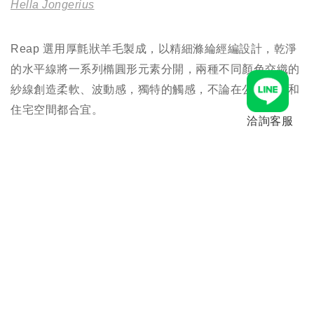
Hella Jongerius
Reap 選用厚氈狀羊毛製成，以精細滌綸經編設計，乾淨
的水平線將一系列橢圓形元素分開，兩種不同顏色交織的
紗線創造柔軟、波動感，獨特的觸感，不論在公共空間和
住宅空間都合宜。
洽詢客服
Product Material 產品材質
87% Pure new zealand woo, 13% Polyester