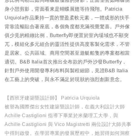
形比例勾勒出如同蝴蝶般優雅的身影；正面望去如蝴蝶側
身小憩剪影，背面看來是蝴蝶展翅等待飛翔。Patricia
Urquiola作品秉持一貫的豐盈柔軟元素，一體成形的扶手
背靠流暢貼合著座底，各個角度都充滿視覺驚喜。戶外傢
俱少見的精緻比例，Butterfly即便置於室內場域也不顯突
兀，模組化多元組合的靈活性提供高度客製化需求，不管
是居家、公共區域、商用空間甚至遊艇船隻的專案都相當
適切。B&B Italia首次推出全布款的戶外沙發Butterfly，
針對戶外使用開發專利布料與製程細節，見證B&B Italia
在工藝上的突破，與永不滿足於現狀的強烈創新意念。
【西班牙建築暨設計師】 Patricia Urquiola
被譽為國際傑出女性建築暨設計師，在義大利設計大師
Achille Castiglioni 指導下畢業於米蘭理工大學，與
Achille Castiglioni 與 Vico Magistretti 兩位設計大師共事
中得到啟發。在學習專業的發展歷程中，她習得如何洞察