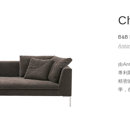
Ch
B&B 
Anton
由An
專利
精密
學，在