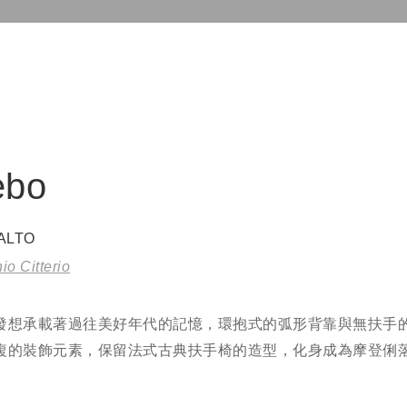
ebo
ALTO
io Citterio
發想承載著過往美好年代的記憶，環抱式的弧形背靠與無扶手
複的裝飾元素，保留法式古典扶手椅的造型，化身成為摩登俐落
。