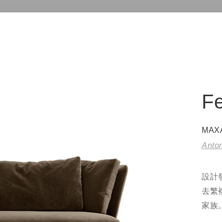
F
MAX
Anton
設計
去繁
家族