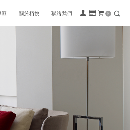
專區
關於栢悅
聯絡我們
0