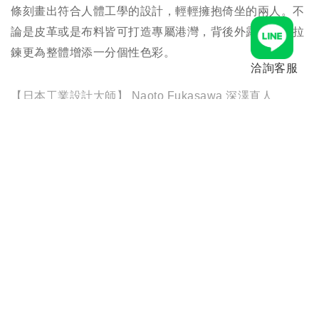
條刻畫出符合人體工學的設計，輕輕擁抱倚坐的兩人。不
論是皮革或是布料皆可打造專屬港灣，背後外露的鋸齒拉
鍊更為整體增添一分個性色彩。
洽詢客服
【日本工業設計大師】 Naoto Fukasawa 深澤直人
畢業於多摩美術大學工藝設計系的深澤直人。設計領域相
當廣泛，從電子精密儀器到家具、室內裝潢等等，深受
B&B Italia
、
Artemide
、
Magis
等橫跨各國品牌的愛戴，
爭相邀請他設計產品。在他作為設計師的職業生涯中，曾
獲得許多重要獎項，作品被紐約現代藝術博物館、倫敦
V&A
博物館以及丹麥設計博物館等。並於
2007
年英國皇
家藝術學會授予他榮譽皇家工業設計師稱號。