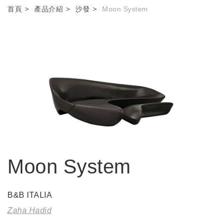
首頁
產品介紹
沙發
Moon System
Moon System
B&B ITALIA
Zaha Hadid