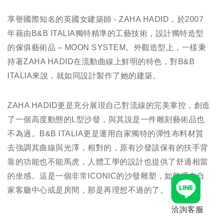
享譽國際知名的英國女建築師 - ZAHA HADID，於2007
年藉由B&B ITALIA獨特精準的工藝技術，設計獨特造型
的傢俱藝術品 – MOON SYSTEM。外觀造型上，一樣秉
持著ZAHA HADID在流動曲線上鮮明的特色，對B&B
ITALIA來說，就如同設計製作了她的建築。
ZAHA HADID更是充分展現自己對流線的完美掌控，創造
了一個高度動態的L型沙發，與其說是一件雕刻藝術品也
不為過。B&B ITALIA更是運用自家獨特的彈性布料材質
去強調其曲線與光澤，相對的，原有沙發該保有的扶手背
靠的功能也不能馬虎，人體工學的設計也提供了舒適相當
的坐感。這是一個非常ICONIC的沙發雕塑，如能擺在自
家客廳中心或是房間，那是再理想不過的了。
洽詢客服