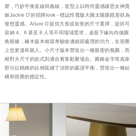
塑，巧妙平衡直線與曲線，造型上以時尚靈感繆思女神賈
姬Jackie O'的招牌look - 標誌性寬版大圓太陽眼鏡形狀為
發想靈感。Allure O'提供方形或矩形的尺寸選擇，提供可
容納 4、6 甚至 8 人等不同場域需求，桌面下緣向內做圓
角順修，橡木版本相當考驗收邊細節處理的功力，在視覺
上也更溫和親人。小尺寸版本營造出一種親密的氛圍，而
相對大尺寸的款式則適合賓客歡聚場合。圓錐金字塔底座
部分以精緻的比例延續了頂部的嚴謹平衡，營造出一種結
構和視覺的穩定性。