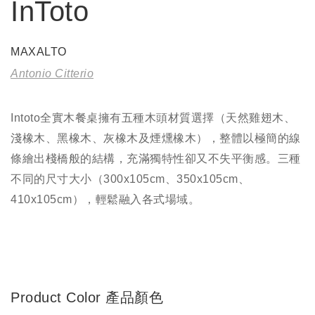
InToto
MAXALTO
Antonio Citterio
Intoto
全實木餐桌擁有五種木頭材質選擇（天然雞翅木、
淺橡木、黑橡木、灰橡木及煙燻橡木），整體以極簡的線
條繪出棧橋般的結構，充滿獨特性卻又不失平衡感。三種
不同的尺寸大小（
300x105cm
、
350x105cm
、
410x105cm
），輕鬆融入各式場域。
Product Color 產品顏色