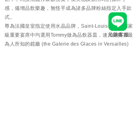
感，備增品飲樂趣，無怪乎成為諸多品牌粉絲指定入手款
式。
尊為法國皇室指定使用水晶品牌，Saint-Louis在眾多國家
洽詢客服
級重要宴席中均選用Tommy做為品飲器皿，連凡爾賽宮最
為人所知的鏡廳 (the Galerie des Glaces in Versailles)
都曾映上Tommy華麗的光影與清脆繞耳的舉杯歡愉。
立即購買